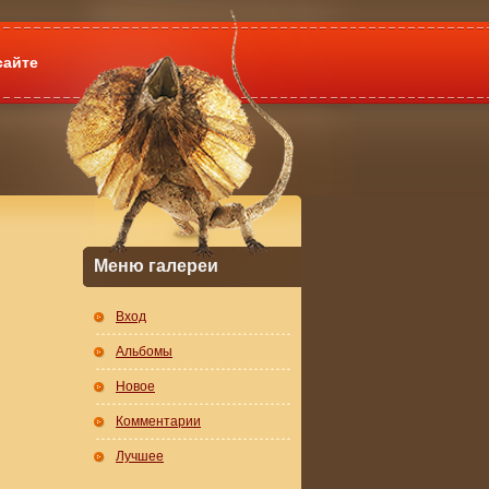
сайте
Меню галереи
Вход
Альбомы
Новое
Комментарии
Лучшее