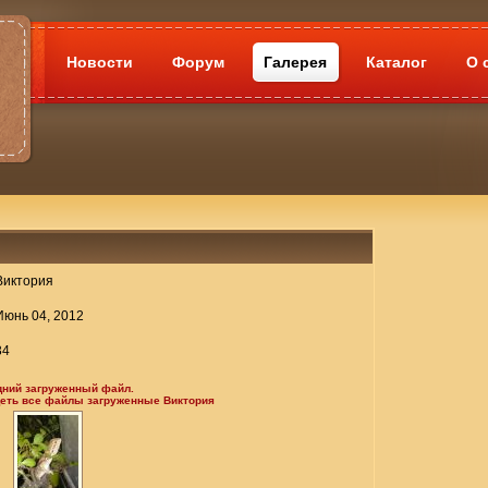
Новости
Форум
Галерея
Каталог
О 
Виктория
Июнь 04, 2012
34
дний загруженный файл.
деть все файлы загруженные Виктория