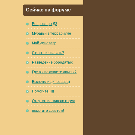
Сейчас на форуме
Вопрос про Д3
Муравьи в террариуме
Мой динозавр
Стоит ли спасать?
Разведение бородатых
Где вы покупаете лампы?
Вылечили динозавра)
Помогите!!!!!!
Отсутствие живого корма
помогите советом!