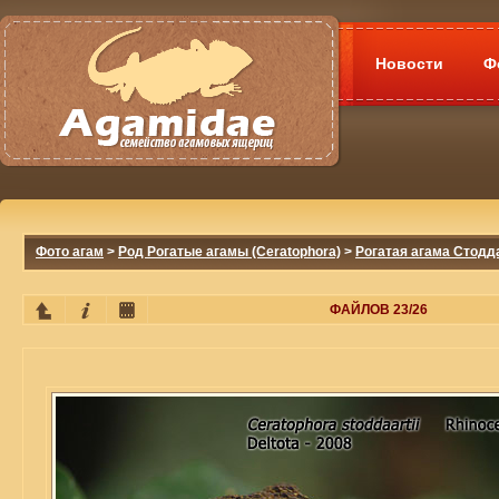
Новости
Ф
Фото агам
>
Род Рогатые агамы (Ceratophora)
>
Рогатая агама Стоддар
ФАЙЛОВ 23/26