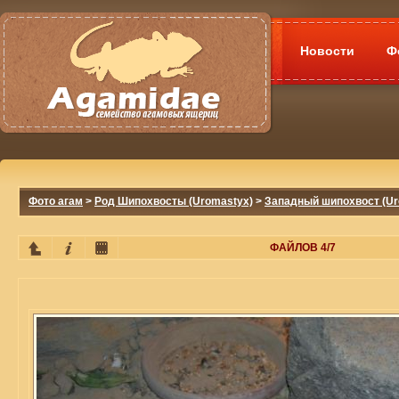
Новости
Ф
Фото агам
>
Род Шипохвосты (Uromastyx)
>
Западный шипохвост (Uro
ФАЙЛОВ 4/7