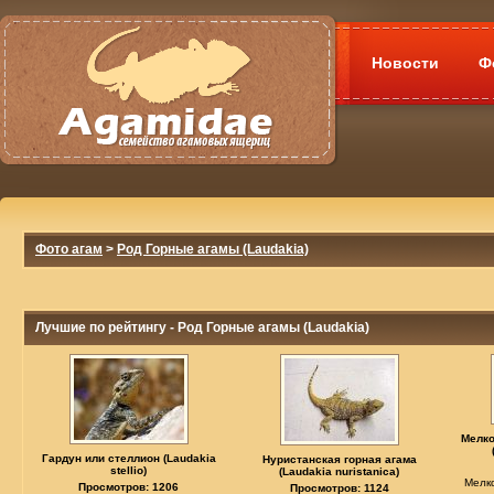
Новости
Ф
Фото агам
>
Род Горные агамы (Laudakia)
Лучшие по рейтингу - Род Горные агамы (Laudakia)
Мелко
Гардун или стеллион (Laudakia
Нуристанская горная агама
stellio)
(Laudakia nuristanica)
Мелк
Просмотров: 1206
Просмотров: 1124