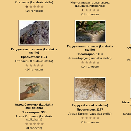
Стеллион (Laudakia stellio)
Нуристанская горная агама
(Laudakia nuristanica)
(14 голосов)
(14 голосов)
Гардун или стеллион (Laudakia
Аг
Гардун или стеллион (Laudakia
stellio)
stellio)
Просмотров: 1085
Просмотров: 1134
Агама-Гардун (Laudakia stellio)
Аг
Стеллион (Laudakia stellio)
(14 голосов)
(14 голосов)
Мелко
Агама Столички (Laudakia
Гардун (Laudakia stellio)
stoliczkana)
Просмотров: 1177
Просмотров: 935
Агама-Гардун (Laudakia stellio)
Мелк
Агама Столички (Laudakia
stoliczkana)
(14 голосов)
(8 голосов)