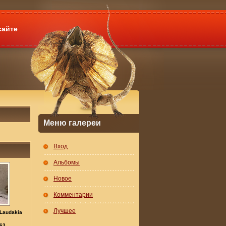
сайте
Меню галереи
Вход
Альбомы
Новое
Комментарии
Лучшее
(Laudakia
63