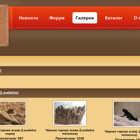
Новости
Форум
Галерея
Каталог
О 
)
(Laudakia)
горная агама (Laudakia
Чёрная горная агама (Laudakia
Чёрная горная агама 
nupta)
melanura)
melanura)
росмотров: 987
Просмотров: 1048
Просмотров: 10