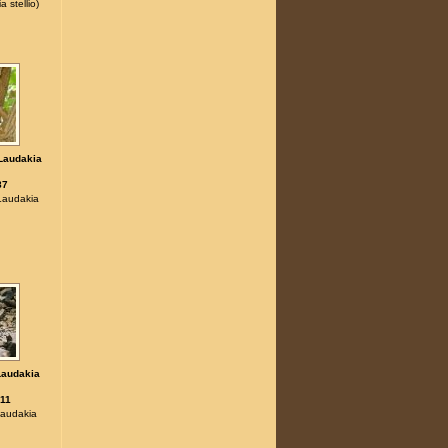
 stellio)
Laudakia
87
Laudakia
Laudakia
11
audakia