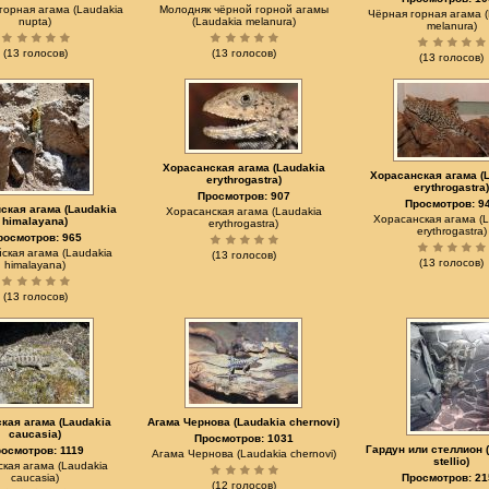
горная агама (Laudakia
Молодняк чёрной горной агамы
Чёрная горная агама (
nupta)
(Laudakia melanura)
melanura)
(13 голосов)
(13 голосов)
(13 голосов)
Хорасанская агама (Laudakia
Хорасанская агама (
erythrogastra)
erythrogastra)
Просмотров: 907
Просмотров: 9
ская агама (Laudakia
Хорасанская агама (Laudakia
Хорасанская агама (L
himalayana)
erythrogastra)
erythrogastra)
росмотров: 965
ская агама (Laudakia
(13 голосов)
(13 голосов)
himalayana)
(13 голосов)
кая агама (Laudakia
Агама Чернова (Laudakia chernovi)
caucasia)
Просмотров: 1031
Гардун или стеллион 
осмотров: 1119
Агама Чернова (Laudakia chernovi)
stellio)
ская агама (Laudakia
caucasia)
Просмотров: 21
(12 голосов)