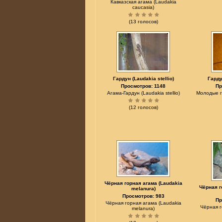
Кавказская агама (Laudakia
caucasia)
(13 голосов)
Гардун (Laudakia stellio)
Гарду
Просмотров: 1148
Пр
Агама-Гардун (Laudakia stellio)
Молодые га
(12 голосов)
Чёрная горная агама (Laudakia
Чёрная г
melanura)
Просмотров: 983
Пр
Чёрная горная агама (Laudakia
Чёрная г
melanura)