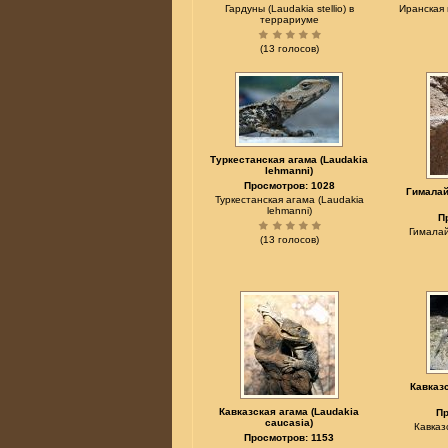
Гардуны (Laudakia stellio) в
Иранская 
террариуме
(13 голосов)
Туркестанская агама (Laudakia
lehmanni)
Просмотров: 1028
Гималай
Туркестанская агама (Laudakia
lehmanni)
П
Гималай
(13 голосов)
Кавказс
Кавказская агама (Laudakia
Пр
caucasia)
Кавказ
Просмотров: 1153