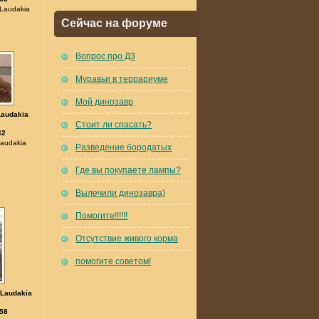
Laudakia
Сейчас на форуме
Вопрос про Д3
Муравьи в террариуме
Мой динозавр
Laudakia
Стоит ли спасать?
42
audakia
Разведение бородатых
Где вы покупаете лампы?
Вылечили динозавра)
Помогите!!!!!!
Отсутствие живого корма
помогите советом!
(Laudakia
58