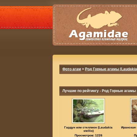
Фото агам
>
Род Горные агамы (Laudakia
Лучшие по рейтингу - Род Горные агамы 
Гардун или стеллион (Laudakia
Иранская 
stellio)
Просмотров: 1226
П