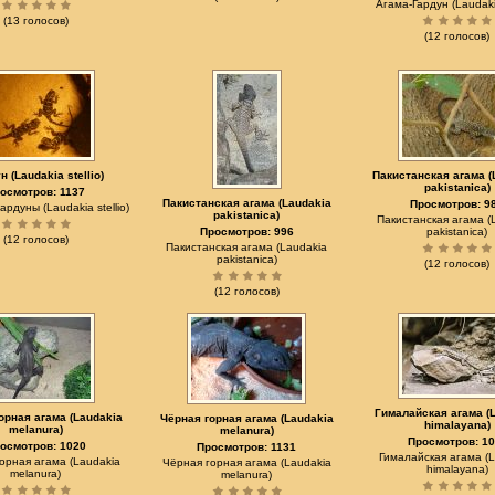
Агама-Гардун (Laudakia
(13 голосов)
(12 голосов)
н (Laudakia stellio)
Пакистанская агама (
pakistanica)
осмотров: 1137
Пакистанская агама (Laudakia
Просмотров: 9
рдуны (Laudakia stellio)
pakistanica)
Пакистанская агама (
Просмотров: 996
pakistanica)
(12 голосов)
Пакистанская агама (Laudakia
pakistanica)
(12 голосов)
(12 голосов)
Гималайская агама (
орная агама (Laudakia
Чёрная горная агама (Laudakia
himalayana)
melanura)
melanura)
Просмотров: 10
осмотров: 1020
Просмотров: 1131
Гималайская агама (L
орная агама (Laudakia
Чёрная горная агама (Laudakia
himalayana)
melanura)
melanura)