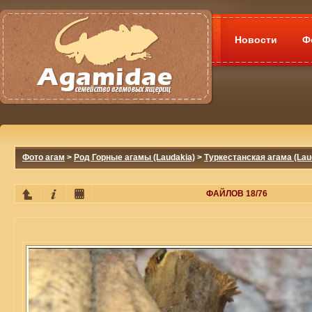
Новости
Ф
Фото агам
>
Род Горные агамы (Laudakia)
>
Туркестанская агама (Lau
ФАЙЛОВ 18/76