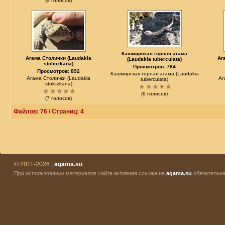
(9 голосов)
Кашмирская горная агама
Агама Столички (Laudakia
Аг
(Laudakia tuberculata)
stoliczkana)
Просмотров: 784
Просмотров: 892
Кашмирская горная агама (Laudakia
Агама Столички (Laudakia
Аг
tuberculata)
stoliczkana)
(6 голосов)
(7 голосов)
Файлов: 76 / Страниц: 4
© 2011-2026 |
agama.su
При использовании материалов сайта активная ссылка на
agama.su
обязательна