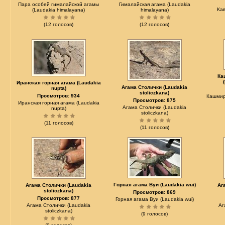
Пара особей гималайской агамы
Гималайская агама (Laudakia
Кав
(Laudakia himalayana)
himalayana)
(12 голосов)
(12 голосов)
Ка
Иранская горная агама (Laudakia
Агама Столички (Laudakia
nupta)
stoliczkana)
Просмотров: 934
Кашмир
Просмотров: 875
Иранская горная агама (Laudakia
Агама Столички (Laudakia
nupta)
stoliczkana)
(11 голосов)
(11 голосов)
Горная агама Вуи (Laudakia wui)
Агама Столички (Laudakia
Аг
stoliczkana)
Просмотров: 869
Просмотров: 877
Горная агама Вуи (Laudakia wui)
Агама Столички (Laudakia
Аг
stoliczkana)
(9 голосов)