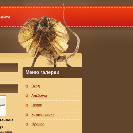
сайте
Меню галереи
Вход
Альбомы
Новое
Комментарии
(Laudakia
Лучшее
37
Laudakia