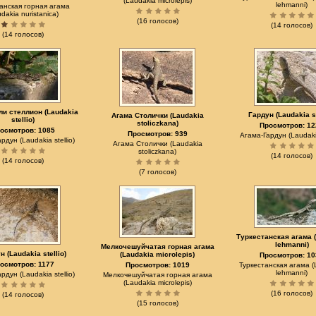
(Laudakia microlepis)
lehmanni)
анская горная агама
dakia nuristanica)
(16 голосов)
(14 голосов)
(14 голосов)
ли стеллион (Laudakia
Гардун (Laudakia st
Агама Столички (Laudakia
stellio)
stoliczkana)
Просмотров: 12
осмотров: 1085
Просмотров: 939
Агама-Гардун (Laudakia
рдун (Laudakia stellio)
Агама Столички (Laudakia
stoliczkana)
(14 голосов)
(14 голосов)
(7 голосов)
Туркестанская агама 
lehmanni)
Мелкочешуйчатая горная агама
н (Laudakia stellio)
(Laudakia microlepis)
Просмотров: 10
осмотров: 1177
Просмотров: 1019
Туркестанская агама (
lehmanni)
рдун (Laudakia stellio)
Мелкочешуйчатая горная агама
(Laudakia microlepis)
(16 голосов)
(14 голосов)
(15 голосов)