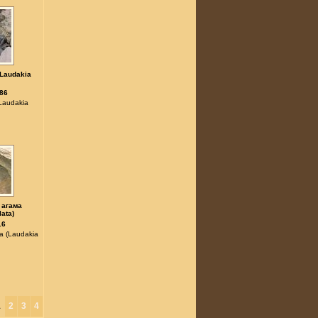
Laudakia
86
Laudakia
 агама
lata)
16
а (Laudakia
1
2
3
4