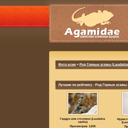
Фото агам
>
Род Горные агамы (Laudakia
Лучшие по рейтингу - Род Горные агамы 
Гардун или стеллион (Laudakia
Нурист
stellio)
(Lau
Просмотров: 1206
Пр