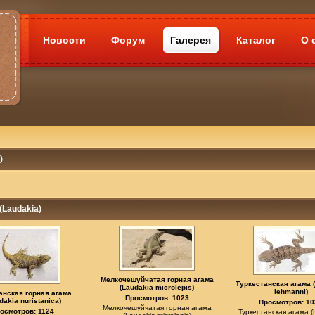
Новости
Форум
Галерея
Каталог
О 
)
(Laudakia)
Мелкочешуйчатая горная агама
Туркестанская агама 
(Laudakia microlepis)
lehmanni)
анская горная агама
Просмотров: 1023
dakia nuristanica)
Просмотров: 10
Мелкочешуйчатая горная агама
осмотров: 1124
Туркестанская агама (