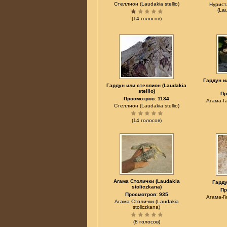
Стеллион (Laudakia stellio)
Нурист
(Lau
(14 голосов)
Гардун и
Гардун или стеллион (Laudakia
stellio)
Пр
Просмотров: 1134
Агама-Га
Стеллион (Laudakia stellio)
(14 голосов)
Агама Столички (Laudakia
Гарду
stoliczkana)
Пр
Просмотров: 935
Агама-Га
Агама Столички (Laudakia
stoliczkana)
(8 голосов)