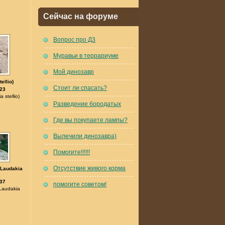
Сейчас на форуме
Вопрос про Д3
Муравьи в террариуме
Мой динозавр
ellio)
Стоит ли спасать?
23
 stellio)
Разведение бородатых
Где вы покупаете лампы?
Вылечили динозавра)
Помогите!!!!!!
Отсутствие живого корма
(Laudakia
37
помогите советом!
Laudakia