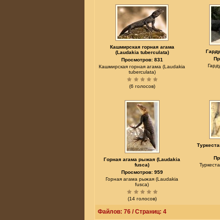
Кашмирская горная агама
Гарду
(Laudakia tuberculata)
Пр
Просмотров: 831
Гарду
Кашмирская горная агама (Laudakia
tuberculata)
(6 голосов)
Туркеста
Пр
Горная агама рыжая (Laudakia
fusca)
Туркеста
Просмотров: 959
Горная агама рыжая (Laudakia
fusca)
(14 голосов)
Файлов: 76 / Страниц: 4