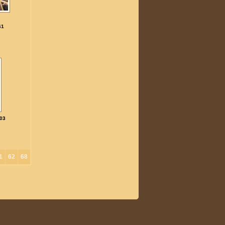
61
03
1
62
68