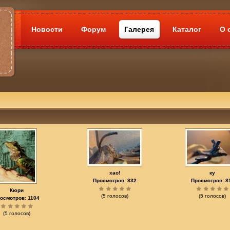
Новости
Форум
Галерея
Каталог
О 
хао!
ку
Просмотров: 832
Просмотров: 8
Кюри
(5 голосов)
(5 голосов)
осмотров: 1104
(5 голосов)