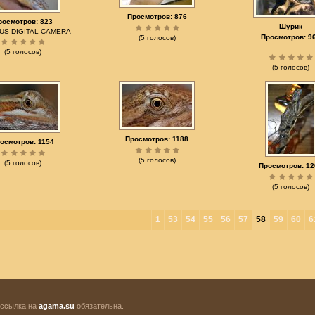
Просмотров: 876
росмотров: 823
Шурик
US DIGITAL CAMERA
Просмотров: 9
(5 голосов)
...
(5 голосов)
(5 голосов)
Просмотров: 1188
осмотров: 1154
(5 голосов)
(5 голосов)
Просмотров: 12
(5 голосов)
1
53
54
55
56
57
58
59
60
6
 ссылка на
agama.su
обязательна.