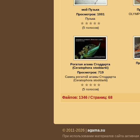
мой Пузька
П
OLYMP
Просмотров: 1001
Пузька
(5 голосов)
Пр
Рогатая агама Стоддарта
(Ceratophora stoddartii)
Просмотров: 719
Самец рогатой агамы Стоддарта
(Ceratophora stoddartii)
(5 голосов)
Файлов: 1346 / Страниц: 68
© 2011-2026 |
agama.su
При использовании материалов сайта активная