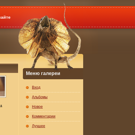
сайте
Меню галереи
Вход
Альбомы
11
Новое
Комментарии
Лучшее