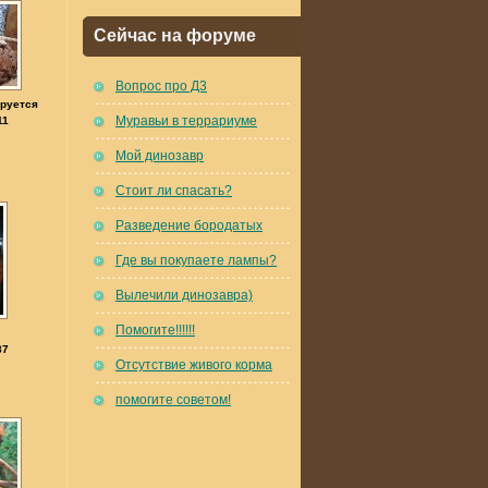
Сейчас на форуме
Вопрос про Д3
ируется
Муравьи в террариуме
11
Мой динозавр
Стоит ли спасать?
Разведение бородатых
Где вы покупаете лампы?
Вылечили динозавра)
Помогите!!!!!!
87
Отсутствие живого корма
помогите советом!