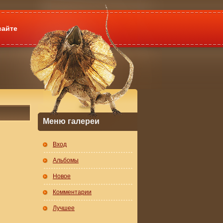
сайте
Меню галереи
Вход
Альбомы
Новое
Комментарии
Лучшее