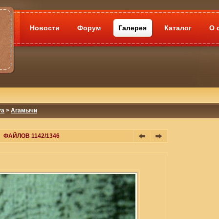
Новости
Форум
Галерея
Каталог
О 
va
>
Агамычи
ФАЙЛОВ 1142/1346