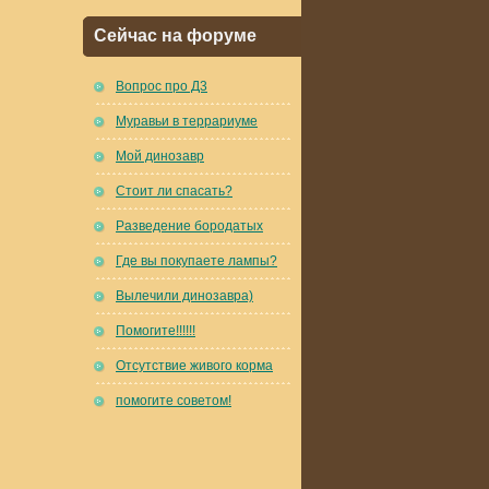
Сейчас на форуме
Вопрос про Д3
Муравьи в террариуме
Мой динозавр
Стоит ли спасать?
Разведение бородатых
Где вы покупаете лампы?
Вылечили динозавра)
Помогите!!!!!!
Отсутствие живого корма
помогите советом!