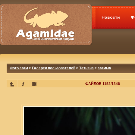
Новости
Ф
Фото агам
>
Галереи пользователей
>
Татьяна
>
агамыч
ФАЙЛОВ 1152/1346