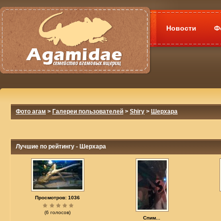
Новости
Ф
Фото агам
>
Галереи пользователей
>
Shiry
>
Шерхара
Лучшие по рейтингу - Шерхара
Просмотров: 1036
(6 голосов)
Спим...