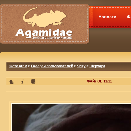
Новости
Ф
Фото агам
>
Галереи пользователей
>
Shiry
>
Шерхара
ФАЙЛОВ 11/11