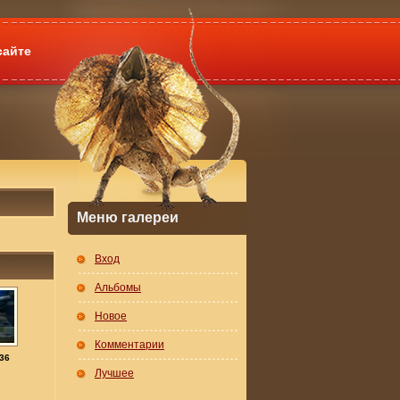
сайте
Меню галереи
Вход
Альбомы
Новое
Комментарии
36
Лучшее