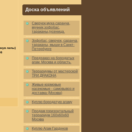
Доска объявлений
Cверчок,муха,саранча,
мучник,зофобас,
тараканы,гусеница.
Зофобас, сверчок, саранча,
тараканы, мыши в Санкт-
инув лапы)
Петербурге
86
Предзаказ на бородатых
агам. Москва и область.
Террариумы от мастерской
ТРИ ДРАКОНА
Живые кормовые
насекомые - самовывоз и
доставка (Москва)
Куплю бородатую агаму
Продам горизонтальный
террариум 160x60x60
Москва
Куплю Агам Гардунов