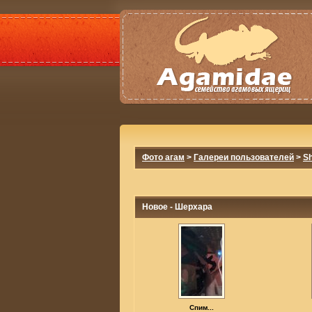
Фото агам
>
Галереи пользователей
>
Sh
Новое - Шерхара
Спим...