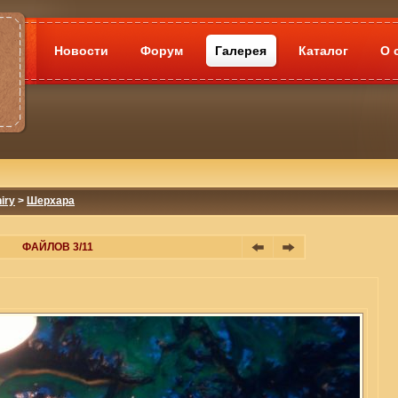
Новости
Форум
Галерея
Каталог
О 
iry
>
Шерхара
ФАЙЛОВ 3/11