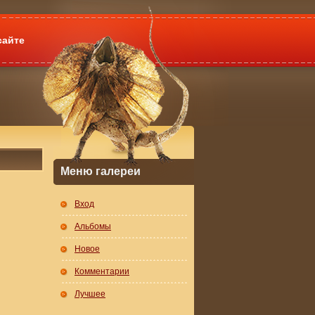
сайте
Меню галереи
Вход
Альбомы
Новое
Комментарии
Лучшее