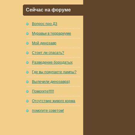
Сейчас на форуме
Вопрос про Д3
Муравьи в террариуме
Мой динозавр
Стоит ли спасать?
Разведение бородатых
Где вы покупаете лампы?
Вылечили динозавра)
Помогите!!!!!!
Отсутствие живого корма
помогите советом!