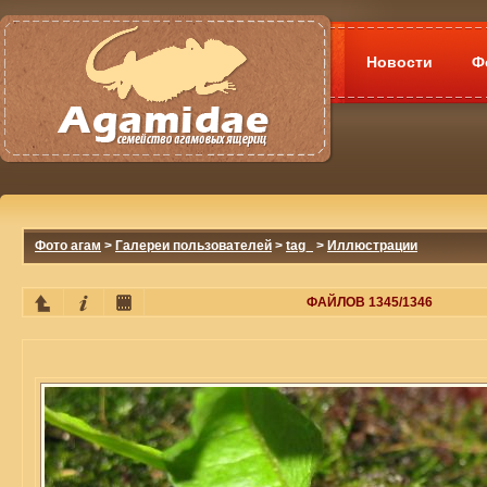
Новости
Ф
Фото агам
>
Галереи пользователей
>
tag_
>
Иллюстрации
ФАЙЛОВ 1345/1346