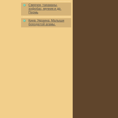
Сверчок, тараканы,
зофобас, мучник и др.
Пермь
Киев. Украина. Малыши
бородатой агамы.