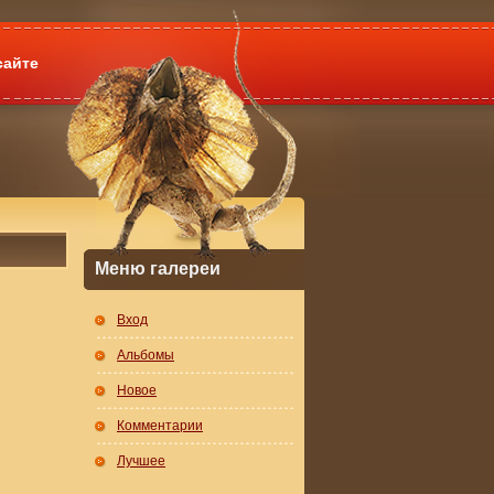
сайте
Меню галереи
Вход
Альбомы
Новое
Комментарии
Лучшее