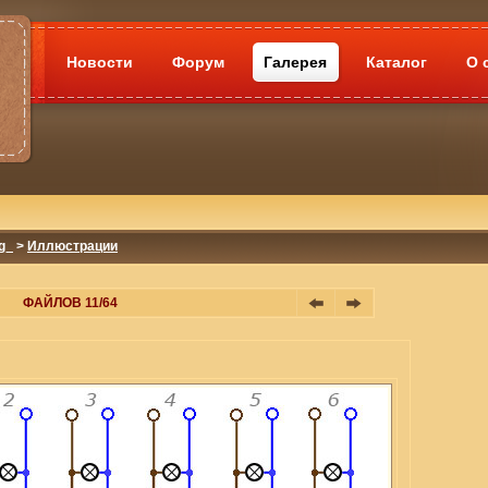
Новости
Форум
Галерея
Каталог
О 
g_
>
Иллюстрации
ФАЙЛОВ 11/64