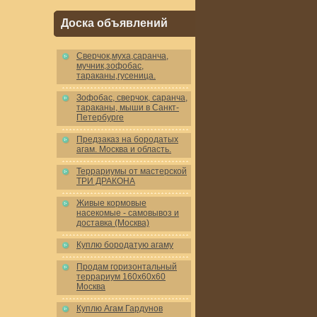
Доска объявлений
Cверчок,муха,саранча,
мучник,зофобас,
тараканы,гусеница.
Зофобас, сверчок, саранча,
тараканы, мыши в Санкт-
Петербурге
Предзаказ на бородатых
агам. Москва и область.
Террариумы от мастерской
ТРИ ДРАКОНА
Живые кормовые
насекомые - самовывоз и
доставка (Москва)
Куплю бородатую агаму
Продам горизонтальный
террариум 160x60x60
Москва
Куплю Агам Гардунов