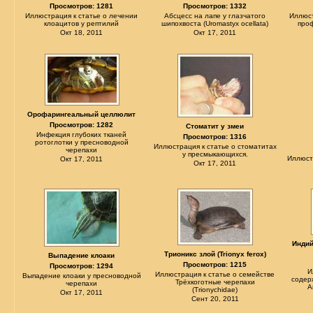
Просмотров: 1281
Просмотров: 1332
Иллюстрация к статье о лечении
Абсцесс на лапе у глазчатого
Иллюст
клоацитов у рептилий
шипохвоста (Uromastyx ocellata)
про
Окт 18, 2011
Окт 17, 2011
Орофарингеальный целлюлит
Просмотров: 1282
Стоматит у змеи
Инфекция глубоких тканей
Просмотров: 1316
ротоглотки у пресноводной
Иллюстрация к статье о стоматитах
черепахи
у пресмыкающихся.
Иллюст
Окт 17, 2011
Окт 17, 2011
Индий
Трионикс злой (Trionyx ferox)
Выпадение клоаки
Просмотров: 1215
Просмотров: 1294
И
Иллюстрация к статье о семействе
Выпадение клоаки у пресноводной
содер
Трёхкоготные черепахи
черепахи
А
(Trionychidae)
Окт 17, 2011
Сент 20, 2011