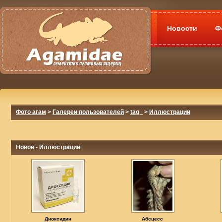
Новости
Ф
Фото агам
>
Галереи пользователей
>
tag_
>
Иллюстрации
Новое - Иллюстрации
Диоксидин
Абсцесс