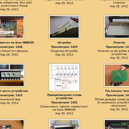
ки элементов, без трёх
стороны
Апр 28, 2012
 розеточного блока
Апр 28, 2012
Апр 28, 2012
мостат на базе NM8036
din-рейка
Розетки
осмотров: 1448
Просмотров: 1429
Просмотров: 14
 близится к финалу
Разделка din-рейки
Розетки на din-рейке 
устройства
Апр 28, 2012
Апр 28, 2012
Апр 28, 2012
я часть устройства
Так сказать тюн
Принципиальная схема
осмотров: 1423
Просмотров: 14
устройства
инальный вид
Лёгкая доводка схемы 
Просмотров: 1452
4х канальное устройст
Апр 28, 2012
канальное.
Схема моего "умного термостата"
Апр 28, 2012
на базе NM8036
Апр 28, 2012