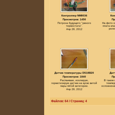
Контроллер NM8036
Кон
Просмотров: 1450
Пр
Потроха будущего "умного
На фото о
термостата".
плата кла
реле
Апр 28, 2012
Датчик температуры DS18B20
Дат
Просмотров: 1840
Пр
Распаиваю, изолирую,
В таком 
герметизирую датчик на куске витой
темпе
пары пятой категории.
осложнени
Апр 28, 2012
Файлов: 64 / Страниц: 4