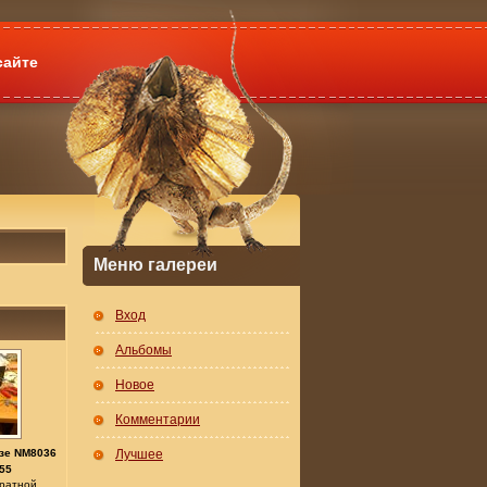
сайте
Меню галереи
Вход
Альбомы
Новое
Комментарии
зе NM8036
Лучшее
55
братной