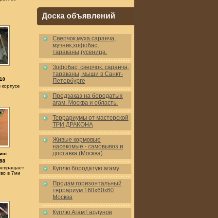
Доска объявлений
Cверчок,муха,саранча,
мучник,зофобас,
тараканы,гусеница.
Зофобас, сверчок, саранча,
тараканы, мыши в Санкт-
10
Петербурге
в корпусе
Предзаказ на бородатых
агам. Москва и область.
Террариумы от мастерской
ТРИ ДРАКОНА
Живые кормовые
насекомые - самовывоз и
доставка (Москва)
инг
88
превращает
Куплю бородатую агаму
во в 7ми
Продам горизонтальный
террариум 160x60x60
Москва
Куплю Агам Гардунов