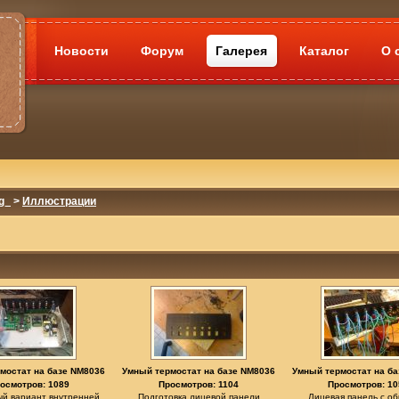
Новости
Форум
Галерея
Каталог
О 
g_
>
Иллюстрации
мостат на базе NM8036
Умный термостат на базе NM8036
Умный термостат на ба
осмотров: 1089
Просмотров: 1104
Просмотров: 10
й вариант внутренней
Подготовка лицевой панели
Лицевая панель с о