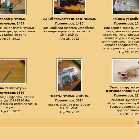
троллер NM8036
Умный термостат на базе NM8036
Крышка устройс
осмотров: 1459
Просмотров: 1495
Просмотров: 15
сновная плата NM8036,
Внешний вид готового устройства.
Или вернее сказать, ег
виатуры, дисплей, блок
Размеры корпуса составляют 26 х
передней линии розе
, отдельное реле.
18 х 10.5 см
подключения цифровых
температуры. Объеди
Апр 28, 2012
Апр 28, 2012
шину, они сводятся в од
коротая соединяется 
патчкордом с входом ко
Апр 28, 2012
Ушастая круглого
чик температуры
(Phrynocephalus mys
осмотров: 1896
Просмотров: 21
Наботы NM8036 и MP701
виде цифровой датчик
Ушастая круглого
ратуры DS18B20 без
Просмотров: 3014
(Phrynocephalus myst
й можно использовать в
Наботы NM8036 и MP701 от
Иллюстрация к ста
воде.
МАСТЕРКИТ
круглоголовках
Апр 28, 2012
Апр 28, 2012
Янв 31, 2012