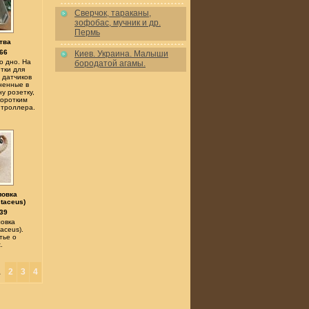
Сверчок, тараканы,
зофобас, мучник и др.
Пермь
тва
66
Киев. Украина. Малыши
о дно. На
бородатой агамы.
тки для
 датчиков
ненные в
ну розетку,
коротким
нтроллера.
ловка
taceus)
39
ловка
aceus).
тье о
.
1
2
3
4