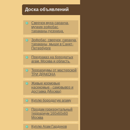
Доска объявлений
Cверчок,муха,саранча,
мучник,зофобас,
тараканы,гусеница.
Зофобас, сверчок, саранча,
тараканы, мыши в Санкт-
Петербурге
Предзаказ на бородатых
агам. Москва и область.
Террариумы от мастерской
ТРИ ДРАКОНА
Живые кормовые
насекомые - самовывоз и
доставка (Москва)
Куплю бородатую агаму
Продам горизонтальный
террариум 160x60x60
Москва
Куплю Агам Гардунов