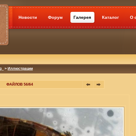
Новости
Форум
Галерея
Каталог
О 
g_
>
Иллюстрации
ФАЙЛОВ 56/64