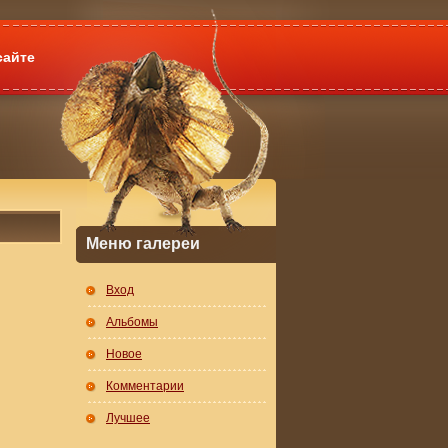
сайте
Меню галереи
Вход
Альбомы
Новое
Комментарии
Лучшее