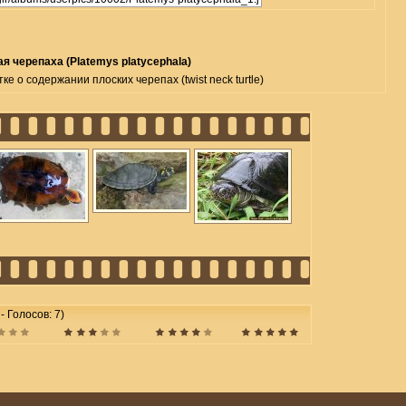
я черепаха (Platemys platycephala)
е о содержании плоских черепах (twist neck turtle)
 - Голосов: 7)