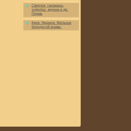
Сверчок, тараканы,
зофобас, мучник и др.
Пермь
Киев. Украина. Малыши
бородатой агамы.