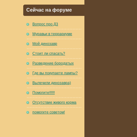
Сейчас на форуме
Вопрос про Д3
Муравьи в террариуме
Мой динозавр
Стоит ли спасать?
Разведение бородатых
Где вы покупаете лампы?
Вылечили динозавра)
Помогите!!!!!!
Отсутствие живого корма
помогите советом!