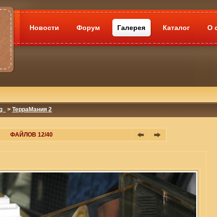
Новости
Форум
Галерея
Каталог
О 
g_
>
ТерраМания 2
ФАЙЛОВ 12/40