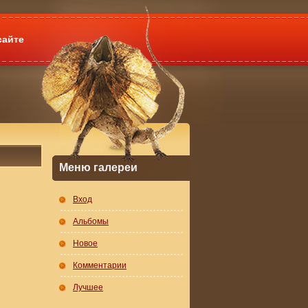
сайте
Меню галереи
Вход
Альбомы
Новое
Комментарии
Лучшее