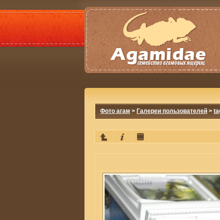
Фото агам
>
Галереи пользователей
>
ta