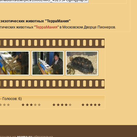
 экзотических животных "ТерраМания"
тических животных "
ТерраМания
" в Московском Дворце Пионеров.
 - Голосов: 6)
 ссылка на
agama.su
обязательна.