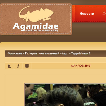
Новости
Ф
Фото агам
>
Галереи пользователей
>
tag_
>
ТерраМания 2
ФАЙЛОВ 3/40