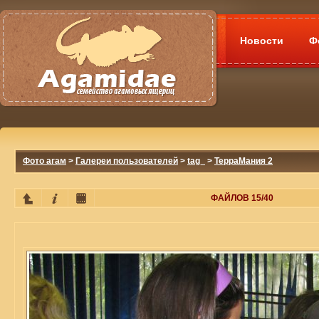
Новости
Ф
Фото агам
>
Галереи пользователей
>
tag_
>
ТерраМания 2
ФАЙЛОВ 15/40