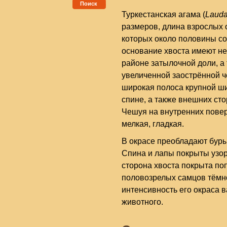
Поиск
Туркестанская агама (
Lauda
размеров, длина взрослых 
которых около половины сос
основание хвоста имеют не
районе затылочной доли, а 
увеличенной заострённой ч
широкая полоса крупной ш
спине, а также внешних сто
Чешуя на внутренних поверх
мелкая, гладкая.
В окрасе преобладают буры
Спина и лапы покрыты узор
сторона хвоста покрыта п
половозрелых самцов тёмн
интенсивность его окраса в
животного.