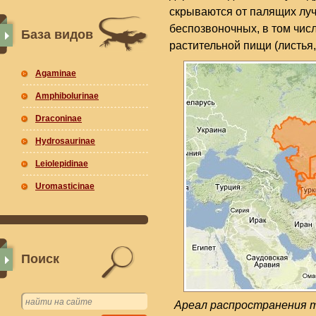
скрываются от палящих луч
беспозвоночных, в том числ
База видов
растительной пищи (листья,
Agaminae
Amphibolurinae
Draconinae
Hydrosaurinae
Leiolepidinae
Uromasticinae
Поиск
Ареал распространения т