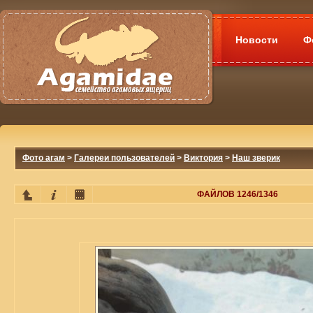
Новости
Ф
Фото агам
>
Галереи пользователей
>
Виктория
>
Наш зверик
ФАЙЛОВ 1246/1346