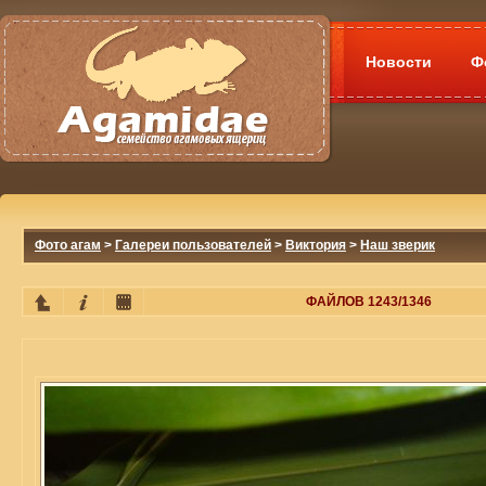
Новости
Ф
Фото агам
>
Галереи пользователей
>
Виктория
>
Наш зверик
ФАЙЛОВ 1243/1346