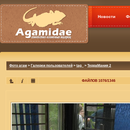
Новости
Ф
Фото агам
>
Галереи пользователей
>
tag_
>
ТерраМания 2
ФАЙЛОВ 1076/1346