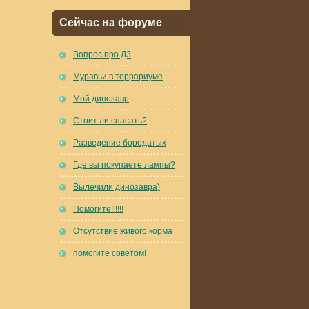
Сейчас на форуме
Вопрос про Д3
Муравьи в террариуме
Мой динозавр
Стоит ли спасать?
Разведение бородатых
Где вы покупаете лампы?
Вылечили динозавра)
Помогите!!!!!!
Отсутствие живого корма
помогите советом!