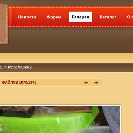
Новости
Форум
Галерея
Каталог
О 
g_
>
ТерраМания 2
ФАЙЛОВ 1070/1346