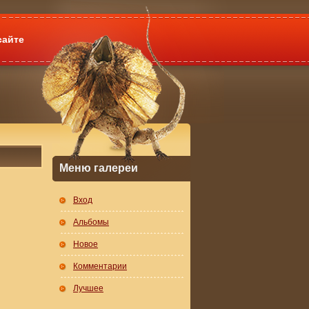
сайте
Меню галереи
Вход
Альбомы
Новое
Комментарии
Лучшее