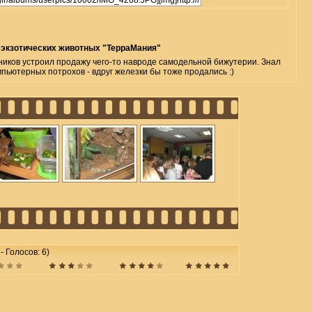
 экзотических животных "ТерраМания"
ников устроил продажу чего-то навроде самодельной бижутерии. Знал
мпьютерных потрохов - вдруг железки бы тоже продались :)
 - Голосов: 6)