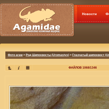
Новости
Ф
Фото агам
>
Род Шипохвосты (Uromastyx)
>
Глазчатый шипохвост (Ur
ФАЙЛОВ 1068/1346