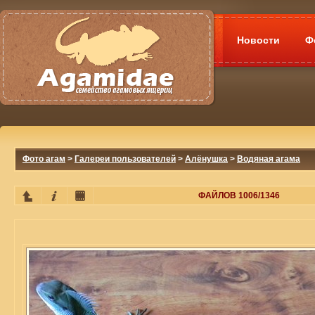
Новости
Ф
Фото агам
>
Галереи пользователей
>
Алёнушка
>
Водяная агама
ФАЙЛОВ 1006/1346