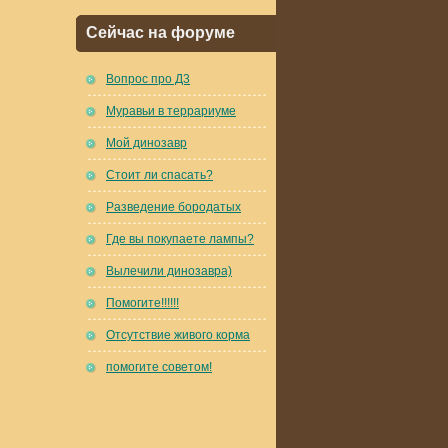
Сейчас на форуме
Вопрос про Д3
Муравьи в террариуме
Мой динозавр
Стоит ли спасать?
Разведение бородатых
Где вы покупаете лампы?
Вылечили динозавра)
Помогите!!!!!!
Отсутствие живого корма
помогите советом!