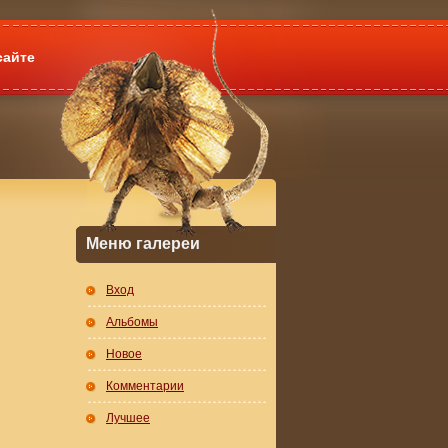
сайте
Меню галереи
Вход
Альбомы
Новое
Комментарии
Лучшее