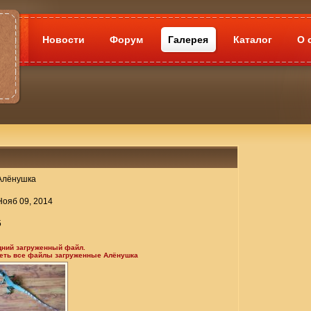
Новости
Форум
Галерея
Каталог
О 
Алёнушка
Нояб 09, 2014
5
дний загруженный файл.
деть все файлы загруженные Алёнушка