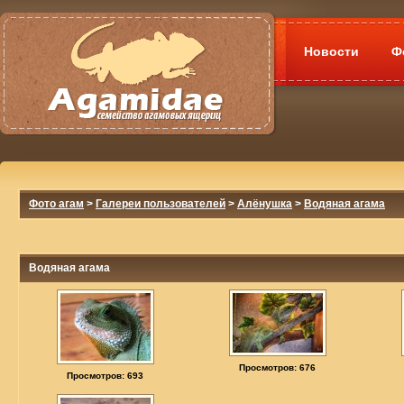
Новости
Ф
Фото агам
>
Галереи пользователей
>
Алёнушка
>
Водяная агама
Водяная агама
Просмотров: 676
Просмотров: 693