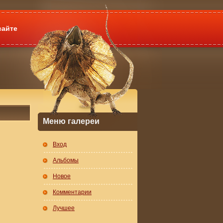
сайте
Меню галереи
Вход
Альбомы
Новое
Комментарии
Лучшее