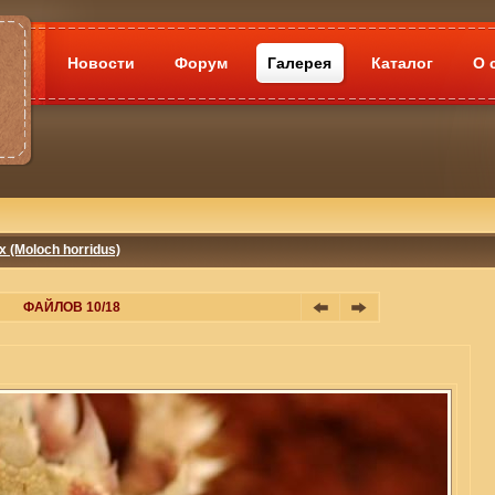
Новости
Форум
Галерея
Каталог
О 
 (Moloch horridus)
ФАЙЛОВ 10/18