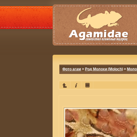
Фото агам
>
Род Молохи (Moloch)
>
Молох