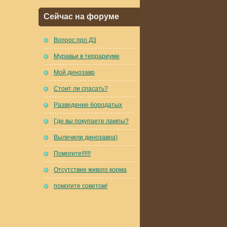
Сейчас на форуме
Вопрос про Д3
Муравьи в террариуме
Мой динозавр
Стоит ли спасать?
Разведение бородатых
Где вы покупаете лампы?
Вылечили динозавра)
Помогите!!!!!!
Отсутствие живого корма
помогите советом!