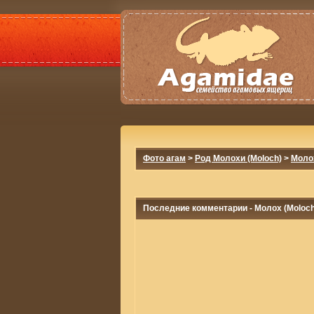
Фото агам
>
Род Молохи (Moloch)
>
Молох
Последние комментарии - Молох (Moloch 