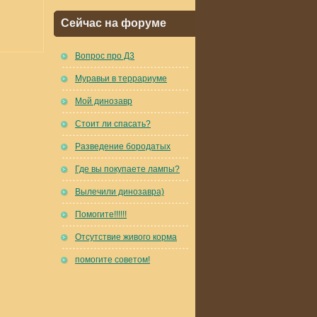
Сейчас на форуме
Вопрос про Д3
Муравьи в террариуме
Мой динозавр
Стоит ли спасать?
Разведение бородатых
Где вы покупаете лампы?
Вылечили динозавра)
Помогите!!!!!!
Отсутствие живого корма
помогите советом!