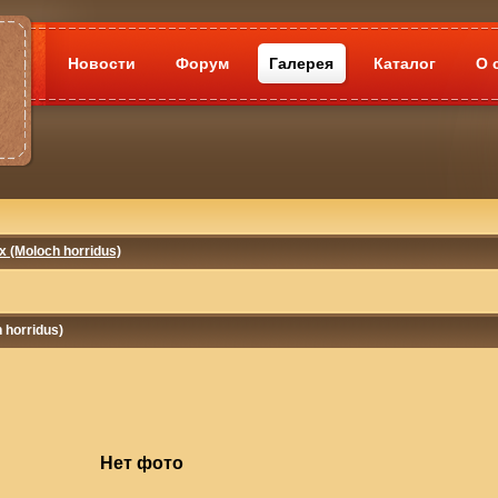
Новости
Форум
Галерея
Каталог
О 
 (Moloch horridus)
horridus)
Нет фото