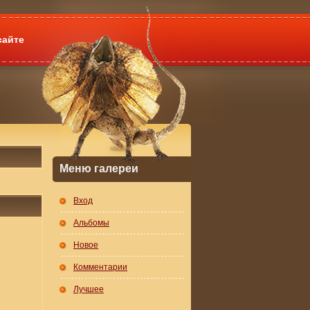
сайте
Меню галереи
Вход
Альбомы
Новое
Комментарии
Лучшее