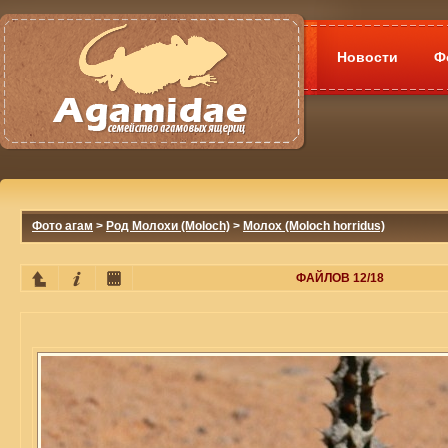
Новости
Ф
Фото агам
>
Род Молохи (Moloch)
>
Молох (Moloch horridus)
ФАЙЛОВ 12/18