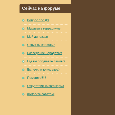
Сейчас на форуме
Вопрос про Д3
Муравьи в террариуме
Мой динозавр
Стоит ли спасать?
Разведение бородатых
Где вы покупаете лампы?
Вылечили динозавра)
Помогите!!!!!!
Отсутствие живого корма
помогите советом!