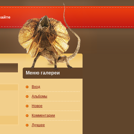
сайте
Меню галереи
Вход
Альбомы
Новое
Комментарии
Лучшее