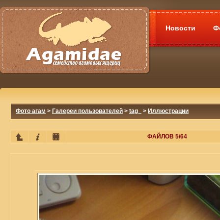
Новости
Ф
Фото агам
>
Галереи пользователей
>
tag_
>
Иллюстрации
ФАЙЛОВ 5/64