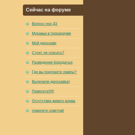
Сейчас на форуме
Вопрос про Д3
Муравьи в террариуме
Мой динозавр
Стоит ли спасать?
Разведение бородатых
Где вы покупаете лампы?
Вылечили динозавра)
Помогите!!!!!!
Отсутствие живого корма
помогите советом!