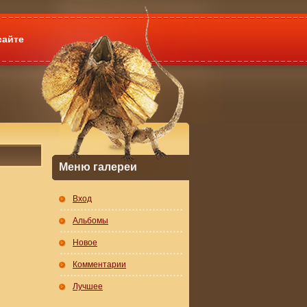
сайте
Меню галереи
Вход
Альбомы
Новое
Комментарии
Лучшее