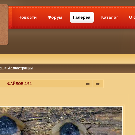
Новости
Форум
Галерея
Каталог
О 
g_
>
Иллюстрации
ФАЙЛОВ 4/64