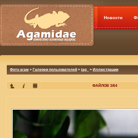
Новости
Ф
Фото агам
>
Галереи пользователей
>
tag_
>
Иллюстрации
ФАЙЛОВ 3/64