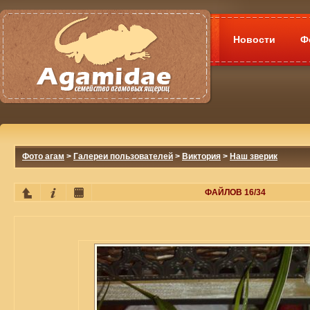
Новости
Ф
Фото агам
>
Галереи пользователей
>
Виктория
>
Наш зверик
ФАЙЛОВ 16/34