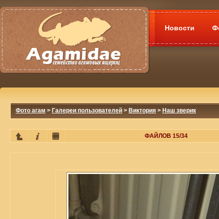
Новости
Ф
Фото агам
>
Галереи пользователей
>
Виктория
>
Наш зверик
ФАЙЛОВ 15/34