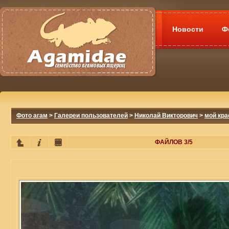
Новости
Ф
Фото агам
>
Галереи пользователей
>
Николай Викторович
>
мой кра
ФАЙЛОВ 3/5