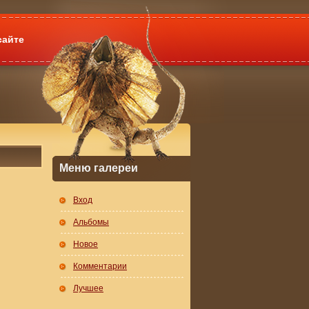
сайте
Меню галереи
Вход
Альбомы
Новое
Комментарии
Лучшее