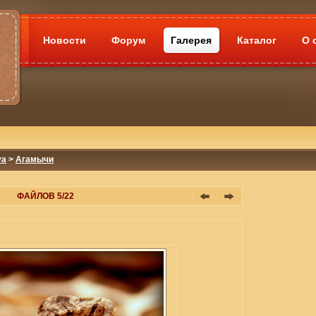
Новости
Форум
Галерея
Каталог
О 
va
>
Агамычи
ФАЙЛОВ 5/22