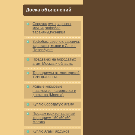
Доска объявлений
Cверчок,муха,саранча,
мучник,зофобас,
тараканы,гусеница.
Зофобас, сверчок, саранча,
тараканы, мыши в Санкт-
Петербурге
Предзаказ на бородатых
агам. Москва и область.
Террариумы от мастерской
ТРИ ДРАКОНА
Живые кормовые
насекомые - самовывоз и
доставка (Москва)
Куплю бородатую агаму
Продам горизонтальный
террариум 160x60x60
Москва
Куплю Агам Гардунов