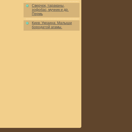
Сверчок, тараканы,
зофобас, мучник и др.
Пермь
Киев. Украина. Малыши
бородатой агамы.