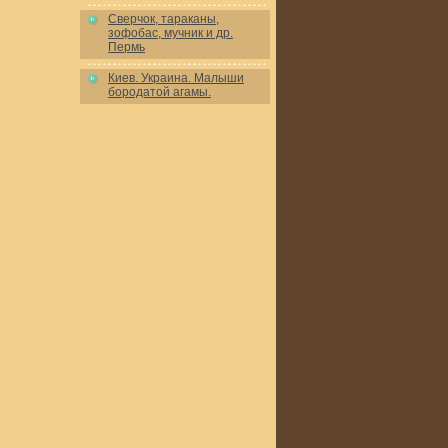
Сверчок, тараканы,
зофобас, мучник и др.
Пермь
Киев. Украина. Малыши
бородатой агамы.