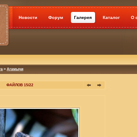
Новости
Форум
Галерея
Каталог
О 
va
>
Агамычи
ФАЙЛОВ 15/22