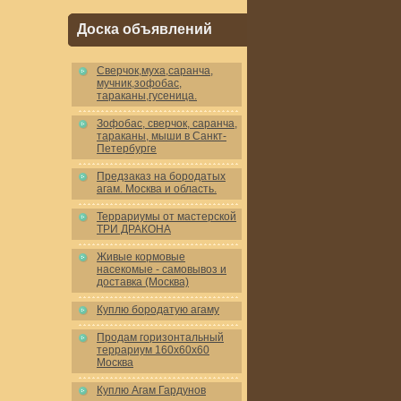
Доска объявлений
Cверчок,муха,саранча,
мучник,зофобас,
тараканы,гусеница.
Зофобас, сверчок, саранча,
тараканы, мыши в Санкт-
Петербурге
Предзаказ на бородатых
агам. Москва и область.
Террариумы от мастерской
ТРИ ДРАКОНА
Живые кормовые
насекомые - самовывоз и
доставка (Москва)
Куплю бородатую агаму
Продам горизонтальный
террариум 160x60x60
Москва
Куплю Агам Гардунов