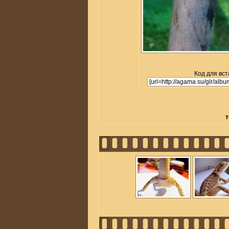
Код для вст
т