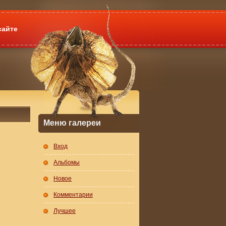
сайте
Меню галереи
Вход
Альбомы
Новое
Комментарии
Лучшее