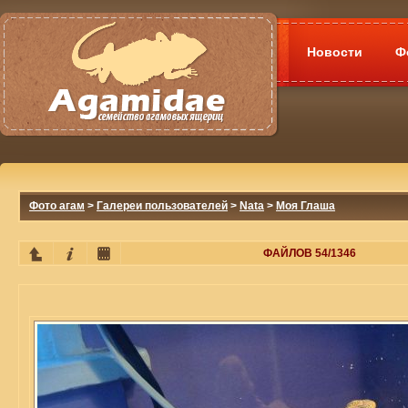
Новости
Ф
Фото агам
>
Галереи пользователей
>
Nata
>
Моя Глаша
ФАЙЛОВ 54/1346