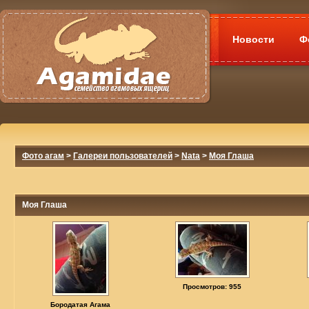
Новости
Ф
Фото агам
>
Галереи пользователей
>
Nata
>
Моя Глаша
Моя Глаша
Просмотров: 955
Бородатая Агама