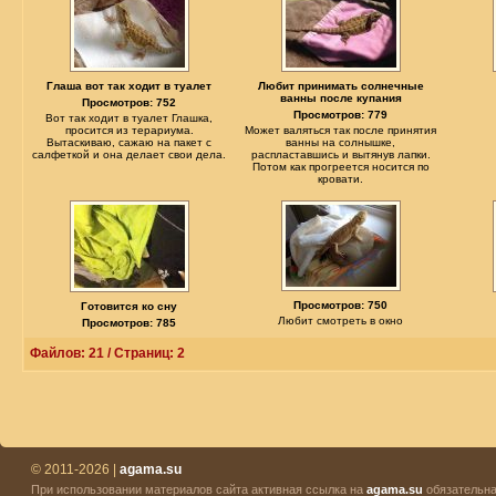
Глаша вот так ходит в туалет
Любит принимать солнечные
ванны после купания
Просмотров: 752
Просмотров: 779
Вот так ходит в туалет Глашка,
просится из терариума.
Может валяться так после принятия
Вытаскиваю, сажаю на пакет с
ванны на солнышке,
салфеткой и она делает свои дела.
распластавшись и вытянув лапки.
Потом как прогреется носится по
кровати.
Просмотров: 750
Готовится ко сну
Любит смотреть в окно
Просмотров: 785
Файлов: 21 / Страниц: 2
© 2011-2026 |
agama.su
При использовании материалов сайта активная ссылка на
agama.su
обязательна