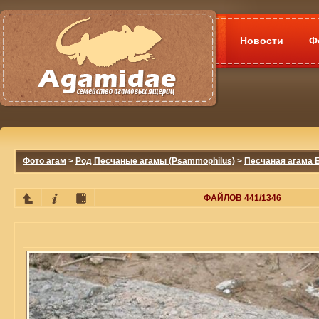
Новости
Ф
Фото агам
>
Род Песчаные агамы (Psammophilus)
>
Песчаная агама 
ФАЙЛОВ 441/1346