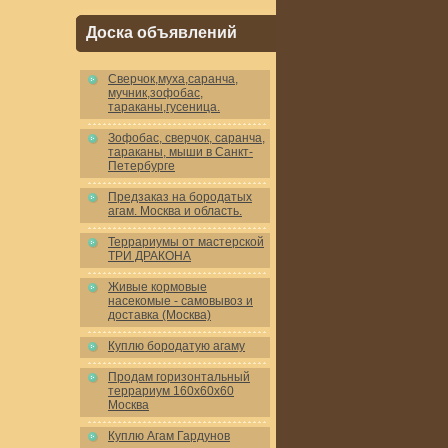
Доска объявлений
Cверчок,муха,саранча,
мучник,зофобас,
тараканы,гусеница.
Зофобас, сверчок, саранча,
тараканы, мыши в Санкт-
Петербурге
Предзаказ на бородатых
агам. Москва и область.
Террариумы от мастерской
ТРИ ДРАКОНА
Живые кормовые
насекомые - самовывоз и
доставка (Москва)
Куплю бородатую агаму
Продам горизонтальный
террариум 160x60x60
Москва
Куплю Агам Гардунов