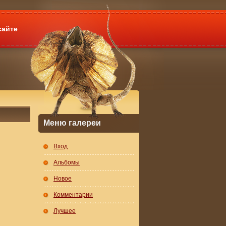
сайте
Меню галереи
Вход
Альбомы
Новое
Комментарии
Лучшее