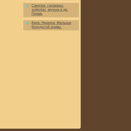
Сверчок, тараканы,
зофобас, мучник и др.
Пермь
Киев. Украина. Малыши
бородатой агамы.