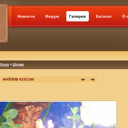
Новости
Форум
Галерея
Каталог
О 
fresa
>
Шурик
ФАЙЛОВ 433/1346