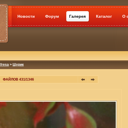
Новости
Форум
Галерея
Каталог
О 
fresa
>
Шурик
ФАЙЛОВ 431/1346