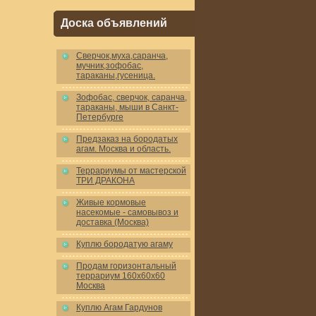
Доска объявлений
Cверчок,муха,саранча,
мучник,зофобас,
тараканы,гусеница.
Зофобас, сверчок, саранча,
тараканы, мыши в Санкт-
Петербурге
Предзаказ на бородатых
агам. Москва и область.
Террариумы от мастерской
ТРИ ДРАКОНА
Живые кормовые
насекомые - самовывоз и
доставка (Москва)
Куплю бородатую агаму
Продам горизонтальный
террариум 160x60x60
Москва
Куплю Агам Гардунов