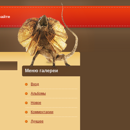
сайте
Меню галереи
Вход
Альбомы
Новое
Комментарии
Лучшее