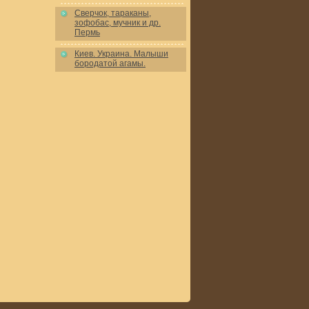
Сверчок, тараканы,
зофобас, мучник и др.
Пермь
Киев. Украина. Малыши
бородатой агамы.