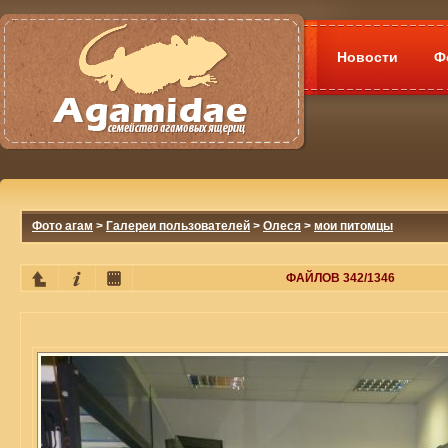
Новости
Ф
Фото агам
>
Галереи пользователей
>
Олеся
>
мои питомцы
ФАЙЛОВ 342/1346